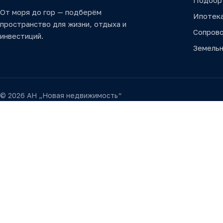
Подбор
От моря до гор — подберём
Ипотек
пространство для жизни, отдыха и
Сопров
инвестиций.
Земельн
© 2026 АН „Новая недвижимость“